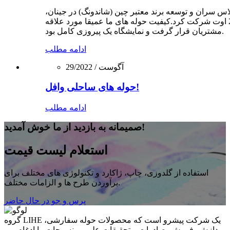
س سران و توسعه برند معتبر چین (شاندونگ) در جینان،
استان شاندونگ در 19 تا 21 اوت شرکت کرد.کیفیت حوله های ما عمیقا مورد علاقه
مشتریان قرار گرفت و نمایشگاه یک پیروزی کامل بود.
ادامه مطلب
2022 / آگوست
/
29
حوله های ساحلی وافل!
ادامه مطلب
صمیمانه به بازدید از ما خوش آمدید!
استعلام لیست قیمت
استفاده از گلدوزی، چاپ، ژاکارد و تکنولوژی های مختلف برای
برآوردن طرح ها و الزامات مختلف.
پرس و جو در حال حاضر
گروه LIHE یک شرکت پیشرو است که محصولات حوله سفارشی،
پردازش، فروش، صادرات و تحقیقات علمی منسوجات را ادغام می