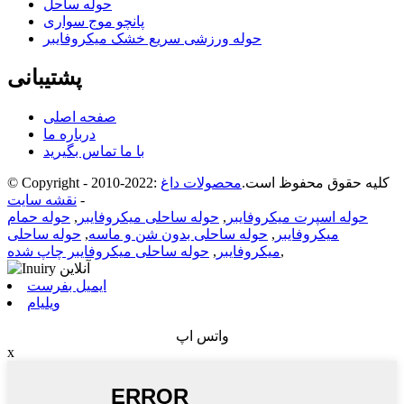
حوله ساحل
پانچو موج سواری
حوله ورزشی سریع خشک میکروفایبر
پشتیبانی
صفحه اصلی
درباره ما
با ما تماس بگیرید
© Copyright - 2010-2022: کلیه حقوق محفوظ است.
محصولات داغ
-
نقشه سایت
حوله اسپرت میکروفایبر
,
حوله ساحلی میکروفایبر
,
حوله حمام
میکروفایبر
,
حوله ساحلی بدون شن و ماسه
,
حوله ساحلی
,
میکروفایبر
,
حوله ساحلی میکروفایبر چاپ شده
ایمیل بفرست
ویلیام
واتس اپ
x