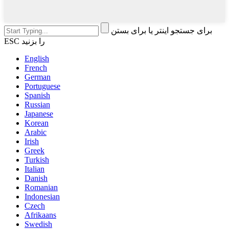
برای جستجو اینتر یا برای بستن
ESC را بزنید
English
French
German
Portuguese
Spanish
Russian
Japanese
Korean
Arabic
Irish
Greek
Turkish
Italian
Danish
Romanian
Indonesian
Czech
Afrikaans
Swedish